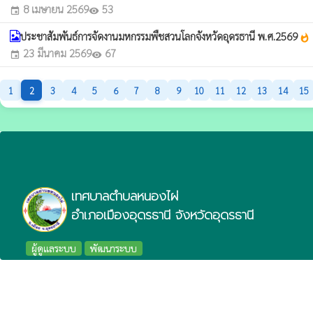
8 เมษายน 2569
53
event
visibility
ประชาสัมพันธ์การจัดงานมหกรรมพืชสวนโลกจังหวัดอุดรธานี พ.ศ.2569
whatshot
23 มีนาคม 2569
67
event
visibility
1
2
3
4
5
6
7
8
9
10
11
12
13
14
15
เทศบาลตำบลหนองไผ่
อำเภอเมืองอุดรธานี จังหวัดอุดรธานี
ผู้ดูแลระบบ
พัฒนาระบบ