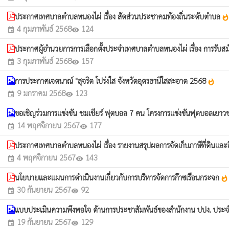
ประกาศเทศบาลตำบลหนองไผ่ เรื่อง สัดส่วนประชาคมท้องถิ่นระดับตำบล
whatsho
4 กุมภาพันธ์ 2568
124
event
visibility
ประกาศผู้อำนวยการการเลือกตั้งประจำเทศบาลตำบลหนองไผ่ เรื่อง การรับส
3 กุมภาพันธ์ 2568
157
event
visibility
การประกาศเจตนาณ์ "สุจริต โปร่งใส จังหวัดอุดรธานีใสสะอาด 2568
whatshot
9 มกราคม 2568
123
event
visibility
ขอเชิญร่วมการแข่งขัน ชมเชียร์ ฟุตบอล 7 คน โครงการแข่งขันฟุตบอลเยา
14 พฤศจิกายน 2567
177
event
visibility
ประกาศเทศบาลตำบลหนองไผ่ เรื่อง รายงานสรุปผลการจัดเก็บภาษีที่ดินและ
4 พฤศจิกายน 2567
143
event
visibility
นโยบายและแผนการดำเนินงานเกี่ยวกับการบริหารจัดการก๊าซเรือนกระจก
whatshot
30 กันยายน 2567
92
event
visibility
แบบประเมินความพึงพอใจ ด้านการประชาสัมพันธ์ของสำนักงาน ปปง. ประ
19 กันยายน 2567
129
event
visibility