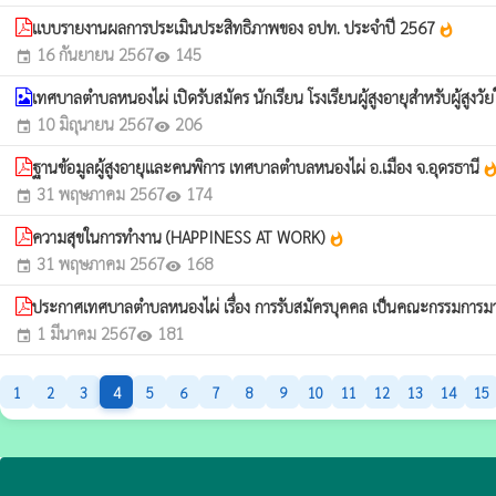
แบบรายงานผลการประเมินประสิทธิภาพของ อปท. ประจำปี 2567
whatshot
16 กันยายน 2567
145
event
visibility
เทศบาลตำบลหนองไผ่ เปิดรับสมัคร นักเรียน โรงเรียนผู้สูงอายุสำหรับผู้สูงวั
10 มิถุนายน 2567
206
event
visibility
ฐานข้อมูลผู้สูงอายุและคนพิการ เทศบาลตำบลหนองไผ่ อ.เมือง จ.อุดรธานี
whatsh
31 พฤษภาคม 2567
174
event
visibility
ความสุขในการทำงาน (HAPPINESS AT WORK)
whatshot
31 พฤษภาคม 2567
168
event
visibility
ประกาศเทศบาลตำบลหนองไผ่ เรื่อง การรับสมัครบุคคล เป็นคณะกรรมก
1 มีนาคม 2567
181
event
visibility
1
2
3
4
5
6
7
8
9
10
11
12
13
14
15