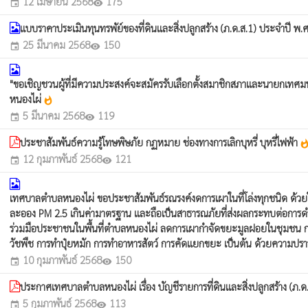
12 เมษายน 2568
175
event
visibility
แบบราคาประเมินทุนทรพัย์ของที่ดินและสิ่งปลูกสร้าง (ภ.ด.ส.1) ประจำปี พ
25 มีนาคม 2568
150
event
visibility
"ขอเชิญชวนผู้ที่มีความประสงค์จะสมัครรับเลือกตั้งสมาชิกสภาและนายกเทศมนตร
หนองไผ่
whatshot
5 มีนาคม 2568
119
event
visibility
ประชาสัมพันธ์ความรู้โทษพิษภัย กฏหมาย ช่องทางการเลิกบุหรี่ บุหรี่ไฟฟ้า
whatsh
12 กุมภาพันธ์ 2568
121
event
visibility
เทศบาลตำบลหนองไผ่ ขอประชาสัมพันธ์รณรงค์งดการเผาในที่โล่งทุกชนิด ด้วยใน
ละออง PM 2.5 เกินค่ามาตรฐาน และถือเป็นสาธารณภัยที่ส่งผลกระทบต่อการด
ร่วมมือประชาชนในพื้นที่ตำบลหนองไผ่ ลดการเผากำจัดขยะมูลฝอยในชุมชน การเผา
วัชพืช การทำปุ๋ยหมัก การทำอาหารสัตว์ การคัดแยกขยะ เป็นต้น ด้วยความ
10 กุมภาพันธ์ 2568
150
event
visibility
ประกาศเทศบาลตำบลหนองไผ่ เรื่อง บัญชีรายการที่ดินและสิ่งปลูกสร้าง (ภ.
5 กุมภาพันธ์ 2568
113
event
visibility