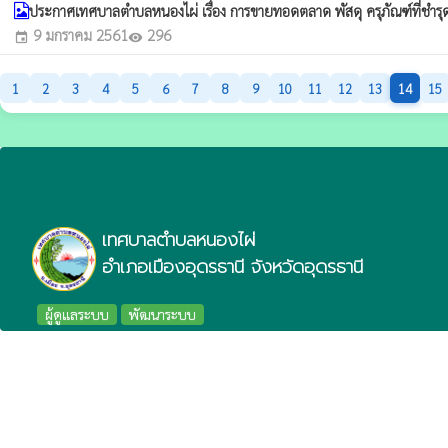
ประกาศเทศบาลตำบลหนองไผ่ เรื่อง การขายทอดตลาด พัสดุ ครุภัณฑ์ที่ชำรุ
9 มกราคม 2561
296
event
visibility
1
2
3
4
5
6
7
8
9
10
11
12
13
14
15
เทศบาลตำบลหนองไผ่
อำเภอเมืองอุดรธานี จังหวัดอุดรธานี
ผู้ดูแลระบบ
พัฒนาระบบ