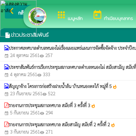
arrow_back_ios
ยินดีต้อนรั
กลับเมนูหลัก
apps
today
เมนูหลัก
ทำเนียบบุคลากร
ข่าวประชาสัมพันธ์
insert_drive_file
ประกาศเทศบาลตำบลหนองไผ่เรื่องเผยแพร่แผนการจัดซื้อจัดจ้าง ประจำป
24 ตุลาคม 2561
257
event
visibility
ประชาสัมพันธ์การเรียกประชุมสภาเทศบาลตำบลหนองไผ่ สมัยสามัญ สมัยที
4 ตุลาคม 2561
333
event
visibility
สัญญาจ้าง โครงการก่อสร้างฝายน้ำล้น บ้านหนองตะไก้ หมู่ที่ 5
whatshot
23 กันยายน 2561
522
event
visibility
รายงานการประชุมสภาเทศบาล สมัยที่ 3 ครั้งที่ 3
whatshot
5 กันยายน 2561
294
event
visibility
รายงานการประชุมสภาเทศบาล สมัยสามัญ สมัยที่ 2 ครั้งที่ 2
whatshot
3 กันยายน 2561
271
event
visibility