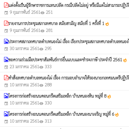
แต่งตั้งเป็นผู้รักษาราชการแทนปลัด กรณีปลัดไม่อยู่ หรือมีแต่ไม่สามารถปฏิบ
9 กุมภาพันธ์ 2561
251
event
visibility
รายงานการประชุมสภาเทศบาล สมัยสามัญ สมัยที่ 1 ครั้งที่ 1
whatshot
9 กุมภาพันธ์ 2561
281
event
visibility
ประกาศสภาเทศบาลตำบหนองไผ่ เรื่อง เรียกประชุมสภาเทศบาลตำบลหนองไ
30 มกราคม 2561
295
event
visibility
ขอความร่วมมือประชาสัมพันธ์การยื่นแบบและชำระภาษี ประจำปี 2561
whatshot
23 มกราคม 2561
333
event
visibility
คำสั่งเทศบาลตำบลหนองไผ่ เรื่อง การมอบอำนาจให้รองนายกเทศมนตรีปฏ
10 มกราคม 2561
288
event
visibility
โครงการก่อสร้างถนนคอนกรีตเสริมเหล็ก บ้านหนองหิน หมู่ที่ 8
whatshot
10 มกราคม 2561
330
event
visibility
โครงการก่อสร้างถนนคอนกรีตเสริมเหล็ก บ้านหนองนาเจริญ หมู่ที่ 6
whatshot
10 มกราคม 2561
313
event
visibility