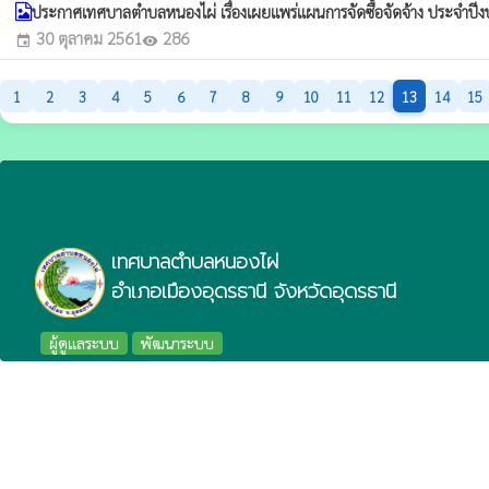
ประกาศเทศบาลตำบลหนองไผ่ เรื่องเผยแพร่แผนการจัดซื้อจัดจ้าง ประจำ
30 ตุลาคม 2561
286
event
visibility
1
2
3
4
5
6
7
8
9
10
11
12
13
14
15
เทศบาลตำบลหนองไผ่
อำเภอเมืองอุดรธานี จังหวัดอุดรธานี
ผู้ดูแลระบบ
พัฒนาระบบ