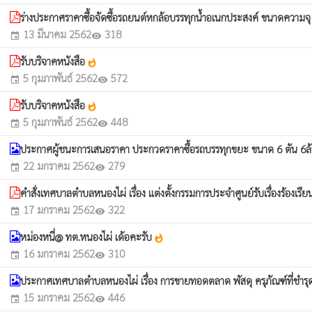
ร่างประกาศราคาซื้อจัดซื้อรถยนต์หกล้อบรรทุกน้ำอเนกประสงค์ ขนาดความจ
13 มีนาคม 2562
318
event
visibility
รับบริจาคหนังสือ
whatshot
5 กุมภาพันธ์ 2562
572
event
visibility
รับบริจาคหนังสือ
whatshot
5 กุมภาพันธ์ 2562
448
event
visibility
ประกาศผู้ชนะการเสนอราคา ประกวดราคาซื้อรถบรรทุกขยะ ขนาด 6 ตัน 6ล้อ
22 มกราคม 2562
279
event
visibility
คำสั่งเทศบาลตำบลหนองไผ่ เรื่อง แต่งตั้งกรรมการประจำศูนย์รับเรื่องร้องเ
17 มกราคม 2562
322
event
visibility
หม่องหนี่@ ทต.หนองไผ่ เด้อคะรับ
whatshot
16 มกราคม 2562
310
event
visibility
ประกาศเทศบาลตำบลหนองไผ่ เรื่อง การขายทอดตลาด พัสดุ ครุภัณฑ์ที่ชำรุด
15 มกราคม 2562
446
event
visibility