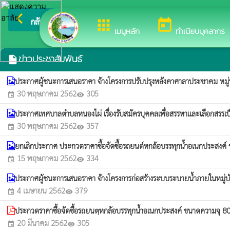
arrow_back_ios
ยินดีต้อนรับ
กลับเมนูหลัก
apps
today
เมนูหลัก
ทำเนียบบุคลากร
ข่าวประชาสัมพันธ์
insert_drive_file
ประกาศผู้ชนะการเสนอราคา จ้างโครงการปรับปรุงหลังคาศาลาประชาคม หมู่ท
30 พฤษภาคม 2562
305
event
visibility
ประกาศเทศบาลตำบลหนองไผ่ เรื่องรับสมัครบุคคลเพื่อสรรหาและเลือกสรรเ
30 พฤษภาคม 2562
357
event
visibility
ยกเลิกประกาศ ประกวดราคาซื้อจัดซื้อรถยนต์หกล้อบรรทุกน้ำอเนกประสงค์ 
15 พฤษภาคม 2562
334
event
visibility
ประกาศผู้ชนะการเสนอราคา จ้างโครงการก่อสร้างระบบระบายน้ำภายในหมู่บ้
4 เมษายน 2562
379
event
visibility
ประกวดราคาซื้อจัดซื้อรถยนตฺหกล้อบรรทุกน้ำอเนกประสงค์ ขนาดความจุ 800
20 มีนาคม 2562
305
event
visibility