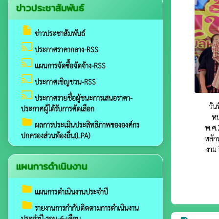
ข่าวประชาสัมพันธ์
insert_drive_file
ข่าวประชาสัมพันธ์
cast
ประกาศราคากลาง-RSS
cast
แผนการจัดซื้อจัดจ้าง-RSS
cast
ประกาศเชิญชวน-RSS
cast
ประกาศรายชื่อผู้ชนะการเสนอราคา-
วั
ประกาศผู้ได้รับการคัดเลือก
หน
folder
ผลการประเมินประสิทธิภาพขององค์กร
พ.ศ.
ปกครองส่วนท้องถิ่น(LPA)
หลัก
งาม 
แผนการดำเนินงาน
folder
แผนการดำเนินงานประจำปี
folder
รายงานการกำกับติดตามการดำเนินงาน
ประจำปี-รอบ-6-เดือน