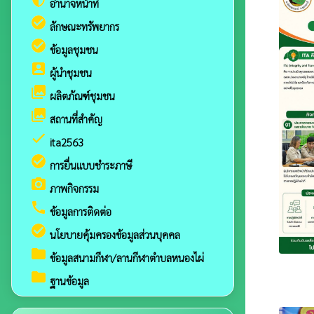
อำนาจหน้าที่
check_circle
ลักษณะทรัพยากร
check_circle
ข้อมูลชุมชน
account_box
ผู้นำชุมชน
collections
ผลิตภัณฑ์ชุมชน
collections
สถานที่สำคัญ
check
ita2563
check_circle
การยื่นแบบชำระภาษี
camera_alt
ภาพกิจกรรม
call
ข้อมูลการติดต่อ
check_circle
นโยบายคุ้มครองข้อมูลส่วนบุคคล
folder
ข้อมูลสนามกีฬา/ลานกีฬาตำบลหนองไผ่
folder
ฐานข้อมูล