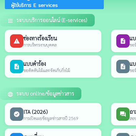
ผู้ใช้บริการ E services
ระบบบริการออนไลน์ (E-services)
apps
ช่องทางร้องเรียน
แบ
report_problem
description
การบริหารงานบุคคล
ขอร
แบบคำร้อง
แบ
description
description
ขอตัดตันไม้และจัดเก็บกิ่งไม้
ขอร
ระบบ online/ข้อมูลข่าวสาร
language
ITA (2026)
ถา
verified
forum
การเปิดเผยข้อมูลข่าวสารปี 2569
สอบ