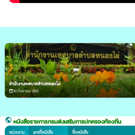
สำนักงานเทศบาลตำบลหนองไผ่
30 กันยายน 2563
calendar_today
public
หนังสือราชการกรมส่งเสริมการปกครองท้องถิ่น
หน่วยงาน
เลขที่หนังสือ
ชื่อหนังสือ