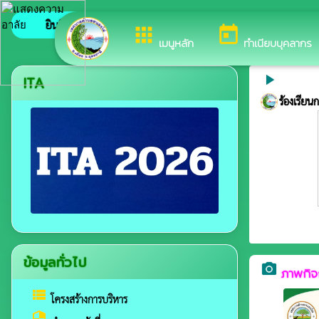
ยินดีต้อนรับสู่เว็บไซต์ของ เทศบาลตำบลหนองไผ่
apps
today
เมนูหลัก
ทำเนียบบุคลากร
play_arrow
ITA
ร้องเรีย
ข้อมูลทั่วไป
camera_alt
ภาพกิ
view_list
โครงสร้างการบริหาร
security