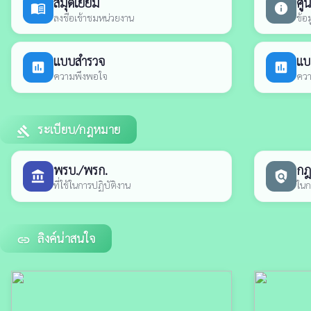
สมุดเยี่ยม
ศูน
menu_book
info
ลงชื่อเข้าชมหน่วยงาน
ข้อ
แบบสำรวจ
แบ
poll
poll
ความพึงพอใจ
ควา
ระเบียบ/กฎหมาย
gavel
พรบ./พรก.
กฎห
account_balance
policy
ที่ใช้ในการปฏิบัติงาน
ในก
ลิงค์น่าสนใจ
link