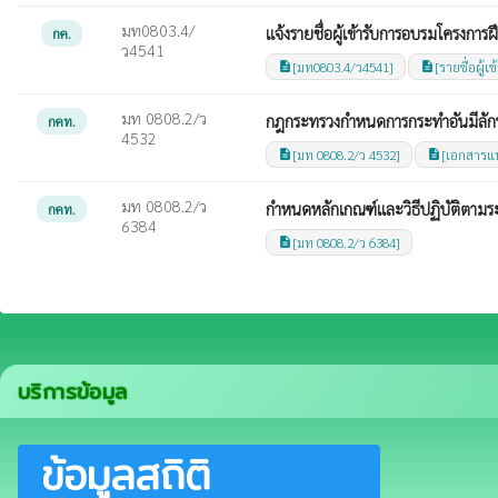
มท0803.4/
แจ้งรายชื่อผู้เข้ารับการอบรมโครงก
กค.
ว4541
[มท0803.4/ว4541]
[รายชื่อผู้
description
description
มท 0808.2/ว
กฎกระทรวงกำหนดการกระทำอันมีลักษ
กคท.
4532
[มท 0808.2/ว 4532]
[เอกสารแ
description
description
มท 0808.2/ว
กำหนดหลักเกณฑ์และวิธีปฏิบัติตาม
กคท.
6384
[มท 0808.2/ว 6384]
description
บริการข้อมูล
ข้อมูลสถิติ