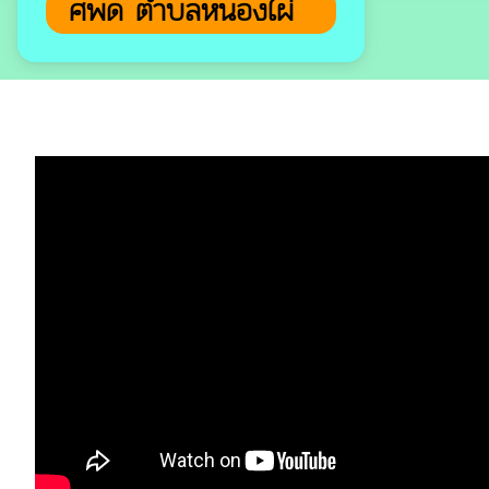
ศพด ตำบลหนองไผ่