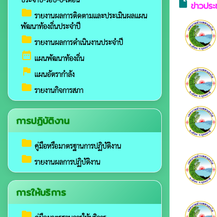
insert_drive_file
ข่าวประ
folder
รายงานผลการติดตามและประเมินผลแผน
พัฒนาท้องถิ่นประจำปี
folder
รายงานผลการดำเนินงานประจำปี
date_range
แผนพัฒนาท้องถิ่น
assistant_photo
แผนอัตรากำลัง
folder
รายงานกิจการสภา
การปฏิบัติงาน
folder
คู่มือหรือมาตรฐานการปฏิบัติงาน
folder
รายงานผลการปฏิบัติงาน
การให้บริการ
folder