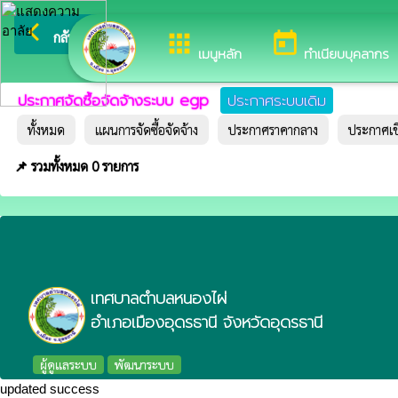
arrow_back_ios
ยินดีต้อนรับ
กลับเมนูหลัก
apps
today
เมนูหลัก
ทำเนียบบุคลากร
ประกาศจัดซื้อจัดจ้างระบบ egp
ประกาศระบบเดิม
ทั้งหมด
แผนการจัดซื้อจัดจ้าง
ประกาศราคากลาง
ประกาศเ
📌 รวมทั้งหมด 0 รายการ
เทศบาลตำบลหนองไผ่
อำเภอเมืองอุดรธานี จังหวัดอุดรธานี
ผู้ดูแลระบบ
พัฒนาระบบ
updated success