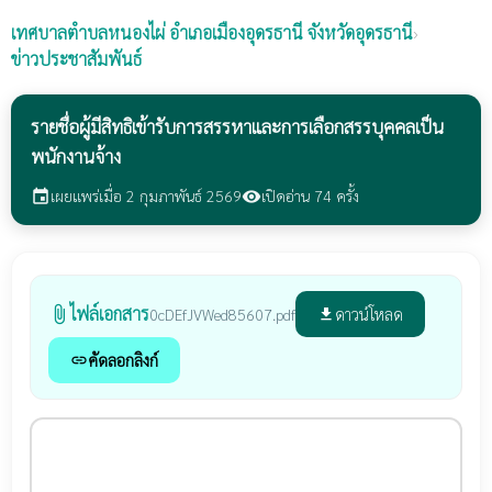
เทศบาลตำบลหนองไผ่
อำเภอเมืองอุดรธานี จังหวัดอุดรธานี
›
ข่าวประชาสัมพันธ์
รายชื่อผู้มีสิทธิเข้ารับการสรรหาและการเลือกสรรบุคคลเป็น
พนักงานจ้าง
เผยแพร่เมื่อ 2 กุมภาพันธ์ 2569
เปิดอ่าน 74 ครั้ง
event
visibility
ไฟล์เอกสาร
attach_file
ดาวน์โหลด
0cDEfJVWed85607.pdf
file_download
คัดลอกลิงก์
link