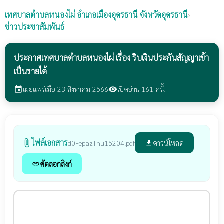
เทศบาลตำบลหนองไผ่
อำเภอเมืองอุดรธานี จังหวัดอุดรธานี
›
ข่าวประชาสัมพันธ์
ประกาศเทศบาลตำบลหนองไผ่ เรื่อง ริบเงินประกันสัญญาเข้า
เป็นรายได้
เผยแพร่เมื่อ 23 สิงหาคม 2566
เปิดอ่าน 161 ครั้ง
event
visibility
ไฟล์เอกสาร
attach_file
ดาวน์โหลด
d0FepazThu15204.pdf
file_download
คัดลอกลิงก์
link