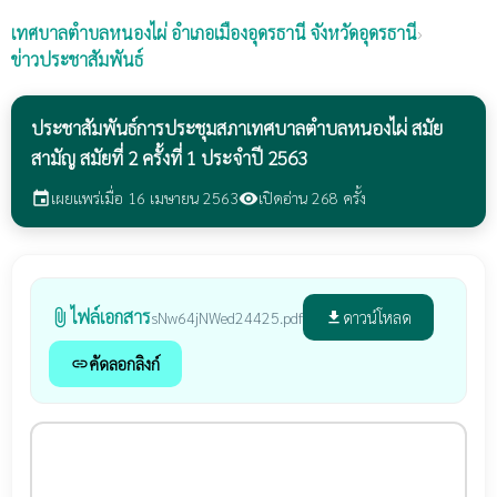
เทศบาลตำบลหนองไผ่
อำเภอเมืองอุดรธานี จังหวัดอุดรธานี
›
ข่าวประชาสัมพันธ์
ประชาสัมพันธ์การประชุมสภาเทศบาลตำบลหนองไผ่ สมัย
สามัญ สมัยที่ 2 ครั้งที่ 1 ประจำปี 2563
เผยแพร่เมื่อ 16 เมษายน 2563
เปิดอ่าน 268 ครั้ง
event
visibility
ไฟล์เอกสาร
attach_file
ดาวน์โหลด
sNw64jNWed24425.pdf
file_download
คัดลอกลิงก์
link