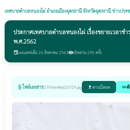
เทศบาลตำบลหนองไผ่
อำเภอเมืองอุดรธานี จังหวัดอุดรธานี
›
ข่าวประช
ประกาศเทศบาลตำบลหนองไผ่ เรื่องขยายเวลาชำระภาษ
พ.ศ.2562
เผยแพร่เมื่อ 26 สิงหาคม 2563
เปิดอ่าน 290 ครั้ง
event
visibility
ไฟล์เอกสาร
attach_file
ดาวน์โหลด
คั
D7FlHkrWed20729.jpg
file_download
link