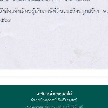
เทศบาลตำบลหนองไผ่
อำเภอเมืองอุดรธานี จังหวัดอุดรธานี
© 2569 เทศบาลตำบลหนองไผ่ ·
กลับสู่เว็บไซต์